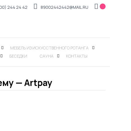
900) 244 24 42
89002442442@MAIL.RU
МЕБЕЛЬ ИЗ ИСКУССТВЕННОГО РОТАНГА
БЕСЕДКИ
САУНА
КОНТАКТЫ
ему — Artpay