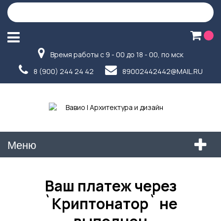
Время работы с 9 - 00 до 18 - 00, по мск
8 (900) 244 24 42
89002442442@MAIL.RU
Меню
Ваш платеж через
`Криптонатор` не