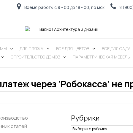
Время работы с 9 - 00 до 18 - 00, по мск
8 (900
РМЫ
ДЛЯ ПЛЯЖА
ВСЕ ДЛЯ ЦВЕТОВ
ВСЕ ДЛЯ САДА
СТРОИТЕЛЬСТВО ДОМОВ
ПАРАМЕТРИЧЕСКАЯ МЕБЕЛЬ
платеж через ‘Робокасса’ не п
Рубрики
роизводство
чник статей
Рубрики