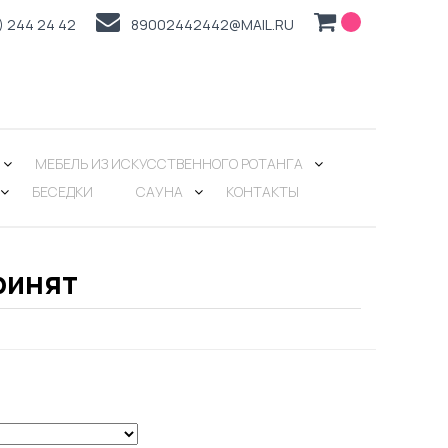
) 244 24 42
89002442442@MAIL.RU
МЕБЕЛЬ ИЗ ИСКУССТВЕННОГО РОТАНГА
БЕСЕДКИ
САУНА
КОНТАКТЫ
ринят