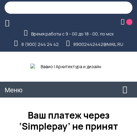
Время работы с 9 - 00 до 18 - 00, по мск
8 (900) 244 24 42
89002442442@MAIL.RU
Меню
Ваш платеж через
‘Simplepay’ не принят