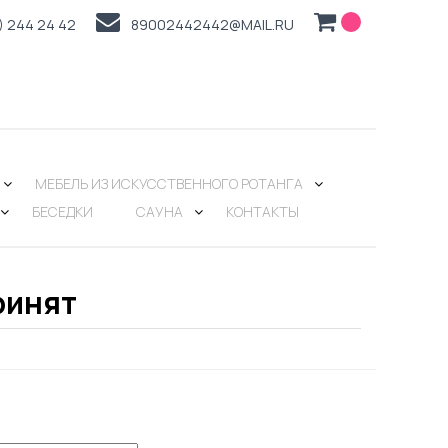
) 244 24 42
89002442442@MAIL.RU
МЕБЕЛЬ ИЗ ИСКУССТВЕННОГО РОТАНГА
БЕСЕДКИ
САУНА
КОНТАКТЫ
ринят