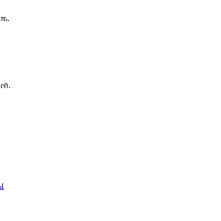
ль.
ей.
Ы