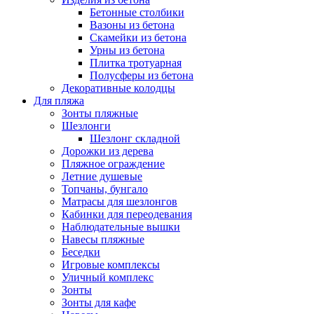
Бетонные столбики
Вазоны из бетона
Скамейки из бетона
Урны из бетона
Плитка тротуарная
Полусферы из бетона
Декоративные колодцы
Для пляжа
Зонты пляжные
Шезлонги
Шезлонг складной
Дорожки из дерева
Пляжное ограждение
Летние душевые
Топчаны, бунгало
Матрасы для шезлонгов
Кабинки для переодевания
Наблюдательные вышки
Навесы пляжные
Беседки
Игровые комплексы
Уличный комплекс
Зонты
Зонты для кафе