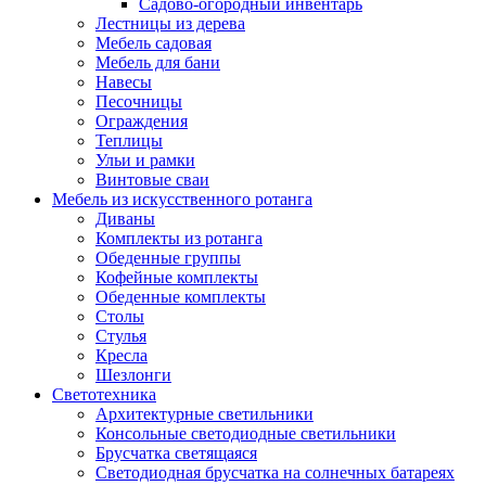
Садово-огородный инвентарь
Лестницы из дерева
Мебель садовая
Мебель для бани
Навесы
Песочницы
Ограждения
Теплицы
Ульи и рамки
Винтовые сваи
Мебель из искусственного ротанга
Диваны
Комплекты из ротанга
Обеденные группы
Кофейные комплекты
Обеденные комплекты
Столы
Стулья
Кресла
Шезлонги
Светотехника
Архитектурные светильники
Консольные светодиодные светильники
Брусчатка светящаяся
Светодиодная брусчатка на солнечных батареях