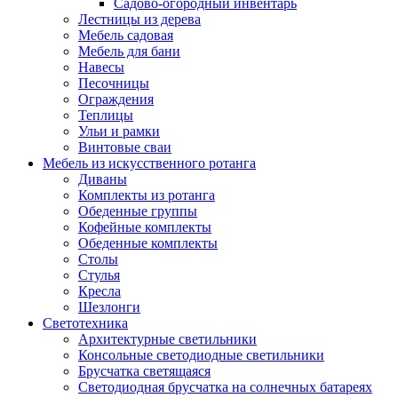
Садово-огородный инвентарь
Лестницы из дерева
Мебель садовая
Мебель для бани
Навесы
Песочницы
Ограждения
Теплицы
Ульи и рамки
Винтовые сваи
Мебель из искусственного ротанга
Диваны
Комплекты из ротанга
Обеденные группы
Кофейные комплекты
Обеденные комплекты
Столы
Стулья
Кресла
Шезлонги
Светотехника
Архитектурные светильники
Консольные светодиодные светильники
Брусчатка светящаяся
Светодиодная брусчатка на солнечных батареях